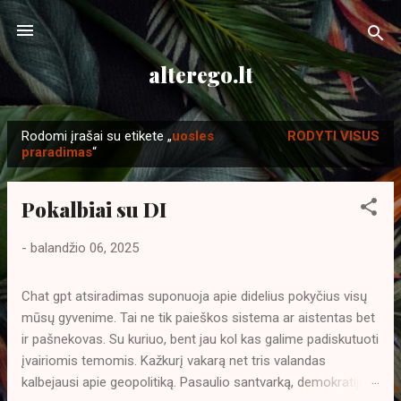
Praleisti ir pereiti prie pagrindinio turinio
alterego.lt
Rodomi įrašai su etikete „
uosles
RODYTI VISUS
P
praradimas
“
r
a
Pokalbiai su DI
n
e
-
balandžio 06, 2025
š
i
Chat gpt atsiradimas suponuoja apie didelius pokyčius visų
m
mūsų gyvenime. Tai ne tik paieškos sistema ar aistentas bet
a
ir pašnekovas. Su kuriuo, bent jau kol kas galime padiskutuoti
i
įvairiomis temomis. Kažkurį vakarą net tris valandas
kalbejausi apie geopolitiką. Pasaulio santvarką, demokratijų