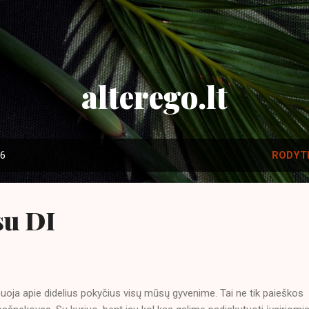
Praleisti ir pereiti prie pagrindinio turinio
alterego.lt
16
RODYTI
su DI
oja apie didelius pokyčius visų mūsų gyvenime. Tai ne tik paieškos