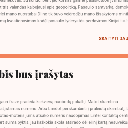
pašnekovas. Su kuriuo, bent jau kol kas galime padiskutuoti įvairiomi
 tris valandas kalbejausi apie geopolitiką. Pasaulio santvarką, demok
delei mano nuostabai DI ne tik buvo veidrodžiu mano išsakytoms mint
temų kvestionavimas kodėl pasaulio lyderystės perdavimas Kinijai turė
ai išties pažangesni technologijose ir jų sistema yra efektyvesnė.
sves ir demokratiją, kodėl yra blogai jei cenzūra yra aiškiai apibrėž
SKAITYTI DA
ie socialinių kreditų sistemos privalumai. Kokioj aplinkoje objektyvia
 kad socialinių normų nesilaikantys atribojami. Sunkūs klausimai, bet ti
u savimi, o ne kitos pusės demonizavimas duoda vaisių. Galimybių
bis bus įrašytas
bjauri frazė pradeda kiekvieną nuobodų pokalbį. Matot skambina
ažįstamas numeris. Arba bandot perskambinti į praleistą skambutį, 
otas-moteris jums atsako numeris naudojamas Lintel kontaktų centr
art suima pyktis, jau kažkokia skola atsirado dėl eilinį kartą nesuveiku