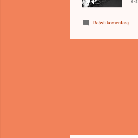
e-s
įsi
mad
Rašyti komentarą
tas
pok
kur
Kam
būt
ser