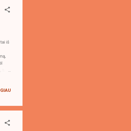
tai iš
yną,
ėl
, tarp
i
us .
UGIAU
ės
 metu,
ame
ntis