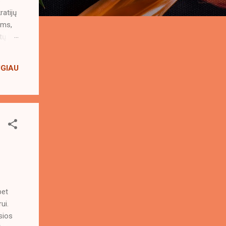
s
ratijų
ims,
tų
ta nei
UGIAU
i
k
bet
ui.
sios