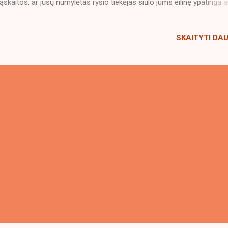
ąskaitos, ar jūsų numylėtas ryšio tiekėjas siūlo jums eilinę ypatingą a
gyti nereikalingą planšetę už 20 eurų per mėnesį. Kas sugalvojo šią kv
ą. Kam įrašinėti tuos pokalbius? Ar jie tikisi iš manęs, kad imsiu keikt
SKAITYTI DA
 įspėjimas mane išgąsdins? Gal jie blefuoja? Kam jiems mano bever
albio įrašas? Dažnai į tokį klausimą atsakau: - Kam jums tas įrašas
 jį saugosit? -Kiek laiko saugosit? -Ar turiu pasirinkimą būti neįrašyta
 panaudosite? Atsakymas visada nerišlus. ​ Ši kvaila frazė, tarsi turė
i norma, bet aš visai nenoriu kad mano balsas gyventų kažkokiame
veryje. Kad kažkas klausytųsi mano pasimetusio ar pasip...