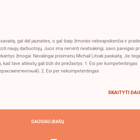
 savaitę, gal dėl jaunaties, o gal šiaip žmonės nebeapsikenčia ir prad
koti naujų darbuotojų. Juos ima nervinti neatsakingi, savo pareigas pr
iekantys žmogai. Nevalingai prisimenu Michail Litvak paskaitą. Jis teig
, kad tave atleistų gali būti dvi priežastys. 1. Esi per kompetentingas
ерхкомпетентный). 2. Esi per nekompetentingas
ерхнекомпетентный). Logika geležinė, juk niekas nenori, kad jo pava
ų per daug kompetentingas, gerai išmanytų ką jums ar generaliniam r
SKAITYTI DA
yti, nuolatos aiškintų, reguliuotų ir sabotuotų užduotis. Mano stebėji
virtina, kad nekompetencija gali būti toleruojama, tol kol neperžengia
ros ribos. Tai nebūtinai galioja politikams, kaip matome šiandien, ten g
i neribotai nekompetentingas. Dar šią savaitę pastebėjau, kaip svarbu
DAUGIAU ĮRAŠŲ
dyti lūkesčius. Juk tai nieko nekainuoja. Labai lengva juos viršyti. Pvz.
entas klausia: -Kada pristatysit krovinį? Juk žinai, kad svarbu greitis, 
k...