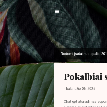
Rodomi įrašai nuo spalis, 20
P
r
a
Pokalbiai 
n
e
š
-
balandžio 06, 2025
i
m
Chat gpt atsiradimas suponu
a