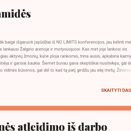
amidės
tik baigė išgaruoti įspūdžiai iš NO LIMITS konferencijos, jau kelinti me
ės lankausi Žalgirio arenoje ir motyvuojuosi. Kas met joje lankosi vis
giau aktyvių žmonių, kurie ploja rankomis, trina ausis, apkabina kaim
inėja ir garsiai šaukia. Šiemet buvau gana skeptiškai nusiteikęs, gal d
o vidinės būsenos, gal dėl to kad tą patį girdžiu jau eilę metų. Žinoma
bodžių, išsigandusių ir outdated spykerių galima rasti deimantų. Laba
iko Boris Grundl , Ignas Staškevičius ir nepakartojamas Nikas Vujičiči
SKAITYTI DA
tarasis kalbėjo beveik dvi valandas, ir visą laiką mano dėmesys buvo
kaustytas. Kai papasakojau bičiuliui, ką ir kaip jis kalbėjo, bei kokia sal
kcija, tai jis turėjo gera apibūdinimą - apaštalas. Per pertraukas, kurių
au užsiėmęs savo mėgstamiausia veikla, valgymu. Supratau, kad ši
ginyje apstu sektantų. Prie gretimo staliuko, nelabai sėkmingai atroda
nės atleidimo iš darbo
ukas kitam pasakojo, apie slaptą, labai pelningą verslą,...