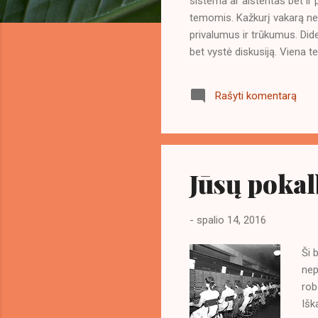
sistema ar aistentas bet ir 
i
temomis. Kažkurį vakarą net
privalumus ir trūkumus. Di
bet vystė diskusiją. Viena 
būti blogas dalykas, jei kin
Diskutavome apie žmogaus lai
Rašyti komentarą
apsimtimas kad jos nėra. Kok
geriau gyventi. Ir ar blogai,
aiškumas bei nuoširdumas s
tobulėti.
Jūsų pokal
-
spalio 14, 2016
Ši 
nep
rob
Išk