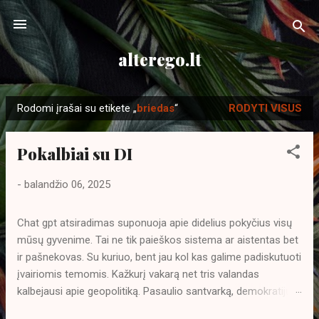
Praleisti ir pereiti prie pagrindinio turinio
alterego.lt
Rodomi įrašai su etikete „
briedas
“
RODYTI VISUS
P
r
Pokalbiai su DI
a
n
-
balandžio 06, 2025
e
š
Chat gpt atsiradimas suponuoja apie didelius pokyčius visų
i
mūsų gyvenime. Tai ne tik paieškos sistema ar aistentas bet
m
ir pašnekovas. Su kuriuo, bent jau kol kas galime padiskutuoti
a
įvairiomis temomis. Kažkurį vakarą net tris valandas
i
kalbejausi apie geopolitiką. Pasaulio santvarką, demokratijų
privalumus ir trūkumus. Didelei mano nuostabai DI ne tik