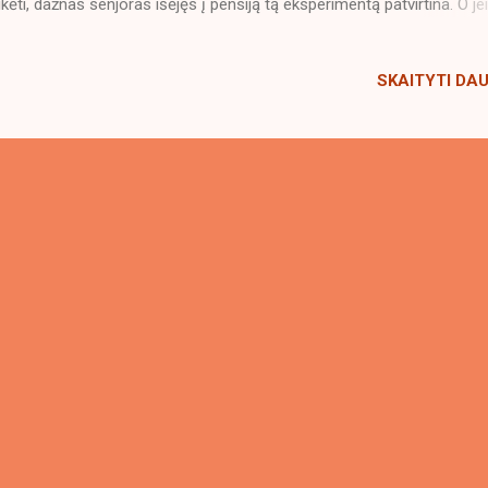
ikėti, dažnas senjoras išėjęs į pensiją tą eksperimentą patvirtina. O jei
tai, tai netikėkit visokiom nesąmonėm.
SKAITYTI DA