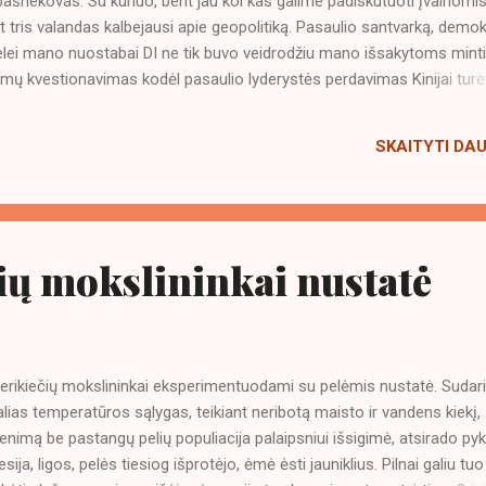
pašnekovas. Su kuriuo, bent jau kol kas galime padiskutuoti įvairiomi
 tris valandas kalbejausi apie geopolitiką. Pasaulio santvarką, demok
delei mano nuostabai DI ne tik buvo veidrodžiu mano išsakytoms mint
temų kvestionavimas kodėl pasaulio lyderystės perdavimas Kinijai turė
ai išties pažangesni technologijose ir jų sistema yra efektyvesnė.
sves ir demokratiją, kodėl yra blogai jei cenzūra yra aiškiai apibrėž
SKAITYTI DA
ie socialinių kreditų sistemos privalumai. Kokioj aplinkoje objektyvia
 kad socialinių normų nesilaikantys atribojami. Sunkūs klausimai, bet ti
u savimi, o ne kitos pusės demonizavimas duoda vaisių. Galimybių
ų mokslininkai nustatė
rikiečių mokslininkai eksperimentuodami su pelėmis nustatė. Sudar
alias temperatūros sąlygas, teikiant neribotą maisto ir vandens kiekį,
enimą be pastangų pelių populiacija palaipsniui išsigimė, atsirado pykt
esija, ligos, pelės tiesiog išprotėjo, ėmė ėsti jauniklius. Pilnai galiu tuo