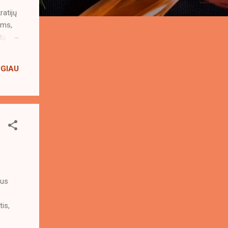
s
ratijų
ims,
tų
ta nei
UGIAU
i
k
ius
is,