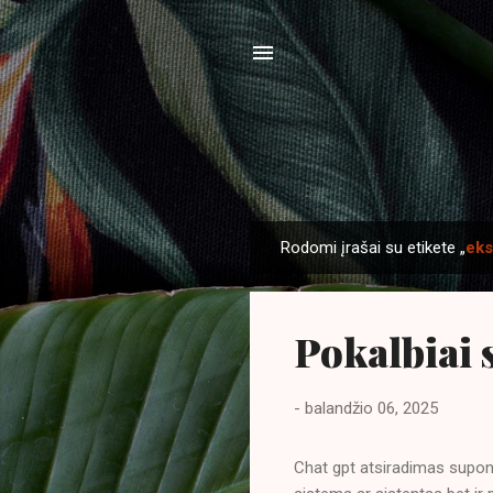
Rodomi įrašai su etikete „
eks
P
r
a
Pokalbiai 
n
e
š
-
balandžio 06, 2025
i
m
Chat gpt atsiradimas suponu
a