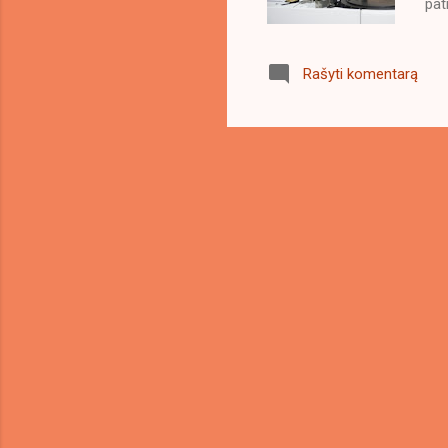
pat
rim
Rašyti komentarą