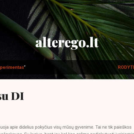
Praleisti ir pereiti prie pagrindinio turinio
alterego.lt
perimentas
“
RODYTI
su DI
oja apie didelius pokyčius visų mūsų gyvenime. Tai ne tik paieškos