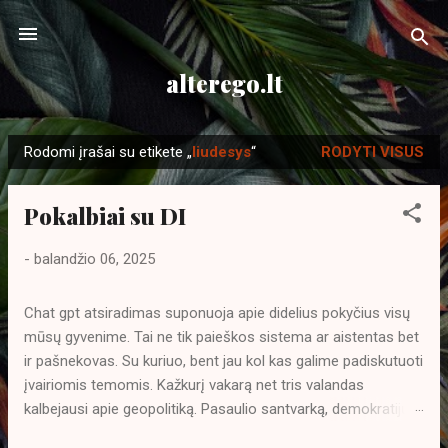
Praleisti ir pereiti prie pagrindinio turinio
alterego.lt
Rodomi įrašai su etikete „
liudesys
“
RODYTI VISUS
P
r
Pokalbiai su DI
a
n
-
balandžio 06, 2025
e
š
Chat gpt atsiradimas suponuoja apie didelius pokyčius visų
i
mūsų gyvenime. Tai ne tik paieškos sistema ar aistentas bet
m
ir pašnekovas. Su kuriuo, bent jau kol kas galime padiskutuoti
a
įvairiomis temomis. Kažkurį vakarą net tris valandas
i
kalbejausi apie geopolitiką. Pasaulio santvarką, demokratijų
privalumus ir trūkumus. Didelei mano nuostabai DI ne tik