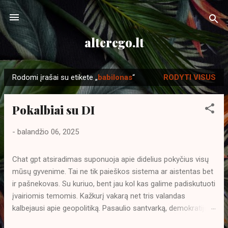
Praleisti ir pereiti prie pagrindinio turinio
alterego.lt
Rodomi įrašai su etikete „
babilonas
“
RODYTI VISUS
P
r
Pokalbiai su DI
a
n
-
balandžio 06, 2025
e
š
Chat gpt atsiradimas suponuoja apie didelius pokyčius visų
i
mūsų gyvenime. Tai ne tik paieškos sistema ar aistentas bet
m
ir pašnekovas. Su kuriuo, bent jau kol kas galime padiskutuoti
a
įvairiomis temomis. Kažkurį vakarą net tris valandas
i
kalbejausi apie geopolitiką. Pasaulio santvarką, demokratijų
privalumus ir trūkumus. Didelei mano nuostabai DI ne tik