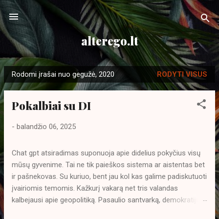
Praleisti ir pereiti prie pagrindinio turinio
alterego.lt
Rodomi įrašai nuo gegužė, 2020
RODYTI VISUS
P
r
Pokalbiai su DI
a
n
-
balandžio 06, 2025
e
š
Chat gpt atsiradimas suponuoja apie didelius pokyčius visų
i
mūsų gyvenime. Tai ne tik paieškos sistema ar aistentas bet
m
ir pašnekovas. Su kuriuo, bent jau kol kas galime padiskutuoti
a
įvairiomis temomis. Kažkurį vakarą net tris valandas
i
kalbejausi apie geopolitiką. Pasaulio santvarką, demokratijų
privalumus ir trūkumus. Didelei mano nuostabai DI ne tik