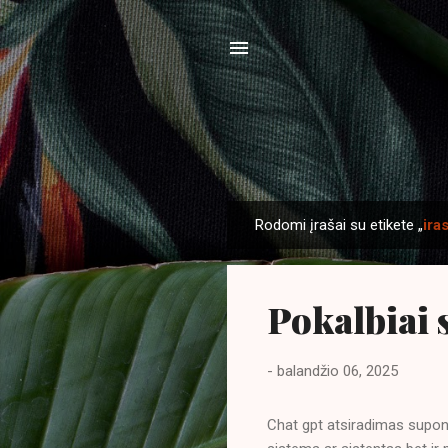
Rodomi įrašai su etikete „
ira
P
r
a
Pokalbiai 
n
e
š
-
balandžio 06, 2025
i
m
Chat gpt atsiradimas suponu
a