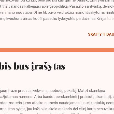
pašnekovas. Su kuriuo, bent jau kol kas galime padiskutuoti įvairiomi
 tris valandas kalbejausi apie geopolitiką. Pasaulio santvarką, demok
delei mano nuostabai DI ne tik buvo veidrodžiu mano išsakytoms mint
temų kvestionavimas kodėl pasaulio lyderystės perdavimas Kinijai turė
ai išties pažangesni technologijose ir jų sistema yra efektyvesnė.
sves ir demokratiją, kodėl yra blogai jei cenzūra yra aiškiai apibrėž
SKAITYTI DA
ie socialinių kreditų sistemos privalumai. Kokioj aplinkoje objektyvia
 kad socialinių normų nesilaikantys atribojami. Sunkūs klausimai, bet ti
u savimi, o ne kitos pusės demonizavimas duoda vaisių. Galimybių
bis bus įrašytas
bjauri frazė pradeda kiekvieną nuobodų pokalbį. Matot skambina
ažįstamas numeris. Arba bandot perskambinti į praleistą skambutį, 
otas-moteris jums atsako numeris naudojamas Lintel kontaktų centr
art suima pyktis, jau kažkokia skola atsirado dėl eilinį kartą nesuveiku