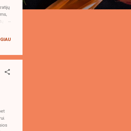
s
ratijų
ims,
tų
ta nei
UGIAU
i
k
bet
ui.
sios