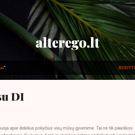
Praleisti ir pereiti prie pagrindinio turinio
alterego.lt
sai
“
RODYTI
su DI
oja apie didelius pokyčius visų mūsų gyvenime. Tai ne tik paieškos