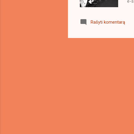
e-s
įsi
mad
Rašyti komentarą
tas
pok
kur
Kam
būt
ser