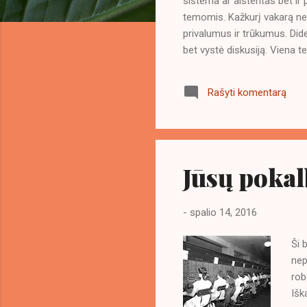
sistema ar aistentas bet ir 
i
temomis. Kažkurį vakarą net
privalumus ir trūkumus. Di
bet vystė diskusiją. Viena 
būti blogas dalykas, jei kin
Diskutavome apie žmogaus lai
Rašyti komentarą
apsimtimas kad jos nėra. Kok
geriau gyventi. Ir ar blogai,
aiškumas bei nuoširdumas s
tobulėti.
Jūsų pokal
-
spalio 14, 2016
Ši 
nep
rob
Išk