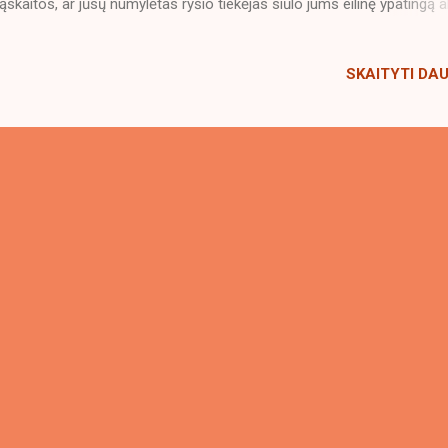
ąskaitos, ar jūsų numylėtas ryšio tiekėjas siūlo jums eilinę ypatingą a
gyti nereikalingą planšetę už 20 eurų per mėnesį. Kas sugalvojo šią kv
ą. Kam įrašinėti tuos pokalbius? Ar jie tikisi iš manęs, kad imsiu keikt
SKAITYTI DA
 įspėjimas mane išgąsdins? Gal jie blefuoja? Kam jiems mano bever
albio įrašas? Dažnai į tokį klausimą atsakau: - Kam jums tas įrašas
 jį saugosit? -Kiek laiko saugosit? -Ar turiu pasirinkimą būti neįrašyta
 panaudosite? Atsakymas visada nerišlus. ​ Ši kvaila frazė, tarsi turė
i norma, bet aš visai nenoriu kad mano balsas gyventų kažkokiame
veryje. Kad kažkas klausytųsi mano pasimetusio ar pasip...