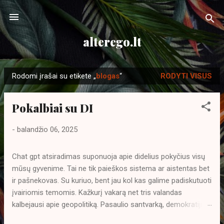
Praleisti ir pereiti prie pagrindinio turinio
alterego.lt
Rodomi įrašai su etikete „
blogas
“
RODYTI VISUS
P
r
Pokalbiai su DI
a
n
-
balandžio 06, 2025
e
š
Chat gpt atsiradimas suponuoja apie didelius pokyčius visų
i
mūsų gyvenime. Tai ne tik paieškos sistema ar aistentas bet
m
ir pašnekovas. Su kuriuo, bent jau kol kas galime padiskutuoti
a
įvairiomis temomis. Kažkurį vakarą net tris valandas
i
kalbejausi apie geopolitiką. Pasaulio santvarką, demokratijų
privalumus ir trūkumus. Didelei mano nuostabai DI ne tik