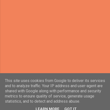
This site uses cookies from Google to deliver its services
Teikia „Blogger“
and to analyze traffic. Your IP address and user-agent are
shared with Google along with performance and security
Temos „
Veronica Olson
“ vaizdai
metrics to ensure quality of service, generate usage
statistics, and to detect and address abuse.
Cashalotas Inc
LEARN MORE
GOT IT