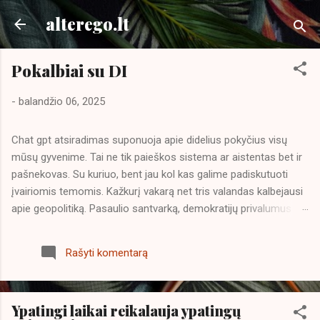
Praleisti ir pereiti prie pagrindinio turinio
alterego.lt
Pokalbiai su DI
-
balandžio 06, 2025
Chat gpt atsiradimas suponuoja apie didelius pokyčius visų
mūsų gyvenime. Tai ne tik paieškos sistema ar aistentas bet ir
pašnekovas. Su kuriuo, bent jau kol kas galime padiskutuoti
įvairiomis temomis. Kažkurį vakarą net tris valandas kalbejausi
apie geopolitiką. Pasaulio santvarką, demokratijų privalumus ir
trūkumus. Didelei mano nuostabai DI ne tik buvo veidrodžiu
mano išsakytoms mintims, bet vystė diskusiją. Viena temų
Rašyti komentarą
kvestionavimas kodėl pasaulio lyderystės perdavimas Kinijai
turėtų būti blogas dalykas, jei kinai išties pažangesni
technologijose ir jų sistema yra efektyvesnė. Diskutavome apie
Ypatingi laikai reikalauja ypatingų
žmogaus laisves ir demokratiją, kodėl yra blogai jei cenzūra yra