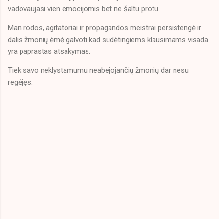
vadovaujasi vien emocijomis bet ne šaltu protu.
Man rodos, agitatoriai ir propagandos meistrai persistengė ir
dalis žmonių ėmė galvoti kad sudėtingiems klausimams visada
yra paprastas atsakymas.
Tiek savo neklystamumu neabejojančių žmonių dar nesu
regėjęs.
K
o
m
e
n
t