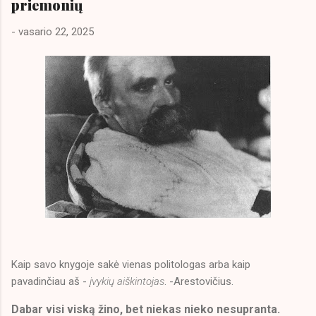
priemonių
aiškiai apibrėžta nei apsimtimas kad jos nėra. Kokie socialinių
kreditų sistemos privalumai. Kokioj aplinkoje objektyviai geriau
-
vasario 22, 2025
gyventi. Ir ar blogai, kad socialinių normų nesilaikantys
atribojami. Sunkūs klausimai, bet tik aiškumas bei nuoširdumas
su savimi, o ne kitos pusės demonizavimas duoda vaisių.
Galimybių tobulėti.
Kaip savo knygoje sakė vienas politologas arba kaip
pavadinčiau aš -
įvykių aiškintojas
. -Arestovičius.
Dabar visi viską žino, bet niekas nieko nesupranta.