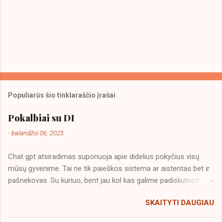
Populiarūs šio tinklaraščio įrašai
Pokalbiai su DI
-
balandžio 06, 2025
Chat gpt atsiradimas suponuoja apie didelius pokyčius visų
mūsų gyvenime. Tai ne tik paieškos sistema ar aistentas bet ir
pašnekovas. Su kuriuo, bent jau kol kas galime padiskutuoti
įvairiomis temomis. Kažkurį vakarą net tris valandas kalbejausi
SKAITYTI DAUGIAU
apie geopolitiką. Pasaulio santvarką, demokratijų privalumus ir
trūkumus. Didelei mano nuostabai DI ne tik buvo veidrodžiu