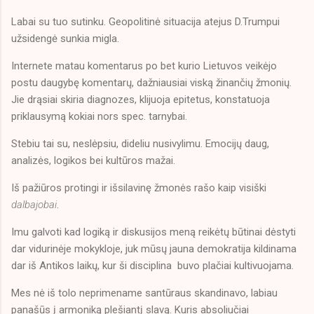
Labai su tuo sutinku. Geopolitinė situacija atejus D.Trumpui
užsidengė sunkia migla.
Internete matau komentarus po bet kurio Lietuvos veikėjo
postu daugybę komentarų, dažniausiai viską žinančių žmonių.
Jie drąsiai skiria diagnozes, klijuoja epitetus, konstatuoja
priklausymą kokiai nors spec. tarnybai.
Stebiu tai su, neslėpsiu, dideliu nusivylimu. Emocijų daug,
analizės, logikos bei kultūros mažai.
Iš pažiūros protingi ir išsilavinę žmonės rašo kaip visiški
dalbajobai
.
Imu galvoti kad logiką ir diskusijos meną reikėtų būtinai dėstyti
dar vidurinėje mokykloje, juk mūsų jauna demokratija kildinama
dar iš Antikos laikų, kur ši disciplina buvo plačiai kultivuojama.
Mes nė iš tolo neprimename santūraus skandinavo, labiau
panašūs į armoniką plešiantį slavą. Kuris absoliučiai